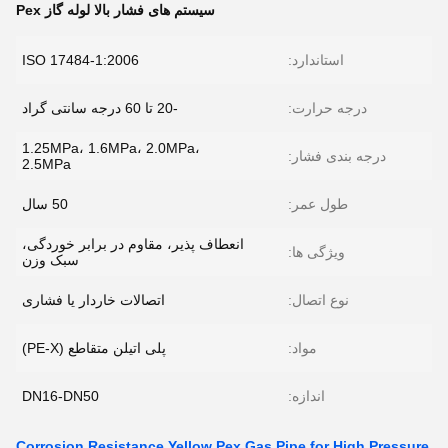
سیستم های فشار بالا لوله گاز Pex
استاندارد:
ISO 17484-1:2006
درجه حرارت:
-20 تا 60 درجه سانتی گراد
1.25MPa، 1.6MPa، 2.0MPa،
درجه بندی فشار:
2.5MPa
طول عمر:
50 سال
انعطاف پذیر، مقاوم در برابر خوردگی،
ویژگی ها:
سبک وزن
نوع اتصال:
اتصالات خاردار یا فشاری
مواد:
پلی اتیلن متقاطع (PE-X)
اندازه:
DN16-DN50
Corrosion Resistance Yellow Pex Gas Pipe for High Pressure