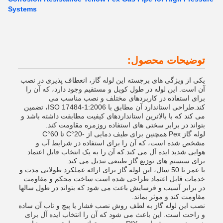
Systems
توضیحات محصول:
یکی از ویژگی های برجسته این لوله گاز، انعطاف پذیری در نصب
آن است. این لوله در طول کویل و مستقیم وجود دارد، که آن را
برای استفاده در کاربردهای مختلف و نصب مناسب می
کند.طراحی استاندارد آن مطابق با ISO 17484-1:2006، تضمین
می کند که با بالاترین استانداردهای کیفیت مطابقت داشته باشد و
بتواند در برابر سختی های استفاده روزمره مقاومت کند.
لوله گاز Pex همچنین برای طیف دمایی از -20°C تا 60°C
مشخص شده است، که آن را برای استفاده در شرایط آب و
هوایی شدید ایده آل می کند.که آن را به یک انتخاب قابل اعتماد
برای سیستم های توزیع گاز طبیعی تبدیل می کند.
با عمر تا 50 سال، این لوله گاز برای ارائه عملکرد طولانی مدت و
خدمات قابل اعتماد طراحی شده است.ساخت محکم و مقاومت
در برابر آسیب و فرسایش باعث می شود که بتواند در طول سالها
مقاومت کند و موثر بماند.
نصب این لوله گاز به لطف روش نصب فشار یا پیچ و تاب آن ساده
و راحت است. این باعث می شود که آن را انتخاب ایده آل برای