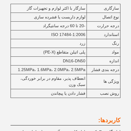
سازگاری
سازگار با اکثر لوازم و تجهیزات گاز
نوع اتصال
لوازم داربست یا فشرده سازی
درجه حرارت
-20 تا 60 درجه سانتیگراد
استاندارد
ISO 17484-1:2006
رنگ
زرد
مواد
پلی اتیلن متقاطع (PE-X)
اندازه
DN16-DN50
درجه بندی فشار
1.25MPa، 1.6MPa، 2.0MPa، 2.5MPa
انعطاف پذیر، مقاوم در برابر خوردگی،
ویژگی ها
سبک وزن
روش نصب
فشار دادن یا پیچاندن
کاربردها: