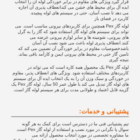
قرار گیرد.ویژگی های مقاوم در برابر خوردگی لوله آن را انتخاب
ایده آل برای محیط های خشن می کندانعطاف پذیری آن اجازه
می دهد تا نصب آسان، حتی در سیستم های لوله پیچیده.
کاربرد در فضای باز
لوله گاز Pex همچنین برای کاربردهای بیرونی مناسب است. می
تواند برای سیستم های لوله گاز استفاده شود که گاز را به گرل
های بیرونی، شومینه ها و سایر لوازم بیرونی عرضه می
کنند.انعطاف پذیری لوله باعث می شود نصب آن آسان
باشدخصوصیات مقاوم در برابر خوردگی آن تضمین می کند که
تامین گاز حتی در محیط های بیرونی ایمن و کارآمد باقی بماند.
نتیجه گیری
لوله گاز Pex یک محصول همه کاره است که می تواند در
کاربردهای مختلف استفاده شود. ویژگی های انعطاف پذیر، مقاوم
در خوردگی و سبک وزن آن را به یک انتخاب ایده آل برای سیستم
های لوله گاز تبدیل می کند.با طول عمر 50 سال، لوله گاز Pex یک
گزینه قابل اعتماد و طولانی مدت برای هر سیستم لوله گاز است.
پشتیبانی و خدمات:
تیم پشتیبانی فنی ما در دسترس است برای کمک به هر گونه
سوال یا نگرانی در مورد نصب و استفاده از لوله گاز Pex است.
ما مشاوره تخصصی در مورد انتخاب محصول ارائه می