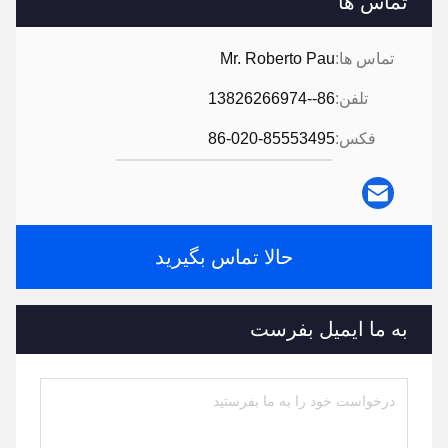
تماس ها
تماس ها:
Mr. Roberto Pau
تلفن:
86--13826266974
فکس:
86-020-85553495
حالا تماس بگیرید
به ما ایمیل بفرست