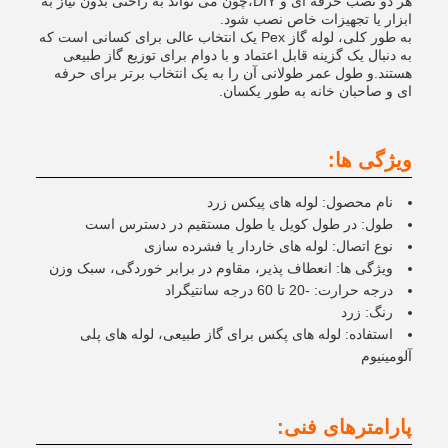
هر دو نصب حرفه ای و DIY،چون می تواند به راحتی بدون نیاز به
ابزار یا تجهیزات خاص نصب شود.
به طور کلی، لوله گاز Pex یک انتخاب عالی برای کسانی است که
به دنبال یک گزینه قابل اعتماد و با دوام برای توزیع گاز طبیعی
هستند.و طول عمر طولانی آن را به یک انتخاب برتر برای حرفه
ای و صاحبان خانه به طور یکسان.
ویژگی ها:
نام محصول: لوله های پیکس زرد
طول: در طول کویل یا طول مستقیم در دسترس است
نوع اتصال: لوله های خاردار یا فشرده سازی
ویژگی ها: انعطاف پذیر، مقاوم در برابر خوردگی، سبک وزن
درجه حرارت: -20 تا 60 درجه سانتیگراد
رنگ: زرد
استفاده: لوله های پکس برای گاز طبیعی، لوله های پلی
آلومینیوم
پارامترهای فنی: