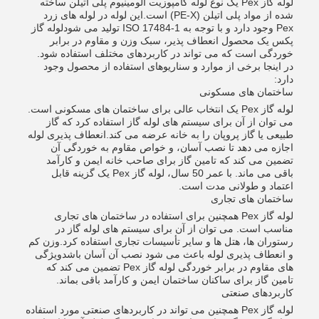
لوله گاز Pex یک نوع لوله کامپوزیت آلومینیوم پلی اتیلن ساخته
شده از مواد پلی اتیلن (PE-X) است.این لوله در لوله های زرد
Pex وجود دارد و با توجه به ISO 17484-1 تولید می شودلوله گاز
پکس یک محصول انعطاف پذیر، سبک وزن و مقاوم در برابر
خوردگی است که می تواند در کاربردهای مختلف استفاده شود.
در اینجا برخی از موارد و سناریوهای استفاده از محصول وجود
دارد:
ساختمان های مسکونی
لوله گاز Pex یک انتخاب عالی برای ساختمان های مسکونی است.
می توان از آن برای سیستم های لوله گاز استفاده کرد که گاز
طبیعی یا گاز پروپان را به خانه عرضه می کند.انعطاف پذیری لوله
اجازه می دهد تا نصب آسان، و خواص مقاوم به خوردگی آن
تضمین می کند که تامین گاز برای صاحب خانه ایمن و کارآمد
باقی می ماند. با عمر 50 سال، لوله گاز Pex یک گزینه قابل
اعتماد و طولانی مدت است.
ساختمان های تجاری
لوله گاز Pex همچنین برای استفاده در ساختمان های تجاری
مناسب است. می توان از آن برای سیستم های لوله گاز در
رستوران ها، هتل ها و سایر تأسیسات تجاری استفاده کرد.وزن کم
و انعطاف پذیری لوله باعث می شود نصب آن آسان باشدویژگی
های مقاوم در برابر خوردگی لوله گاز Pex تضمین می کند که
تامین گاز برای ساکنان ساختمان ایمن و کارآمد باقی بماند.
کاربردهای صنعتی
لوله گاز Pex همچنین می تواند در کاربردهای صنعتی مورد استفاده