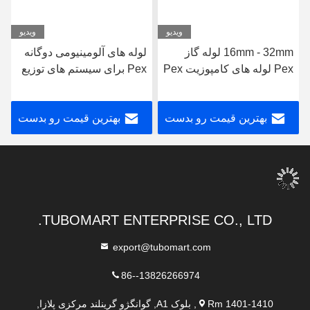
ویدیو
ویدیو
16mm - 32mm لوله گاز
لوله های آلومینیومی دوگانه
Pex لوله های کامپوزیت Pex
Pex برای سیستم های توزیع
برای گاز طبیعی طول
گاز لوله های زرد Pex
سفارشی
بهترین قیمت رو بدست
بهترین قیمت رو بدست
بیار
بیار
TUBOMART ENTERPRISE CO., LTD.
export@tubomart.com
86--13826266974
Rm 1401-1410, بلوک A1, گوانگژو گرینلند مرکزی پلازا,