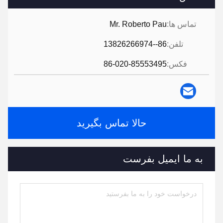
تماس ها:
Mr. Roberto Pau
تلفن:
86--13826266974
فکس:
86-020-85553495
حالا تماس بگیرید
به ما ایمیل بفرست