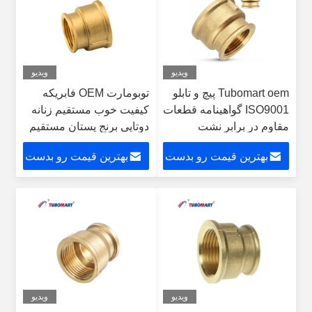
ویدیو
ویدیو
Tubomart oem پیچ و تابلو
توبومارت OEM فابریکه
ISO9001 گواهینامه قطعات
کیفیت خوب مستقیم زنانه
مقاوم در برابر نشت
دوتایی برنج پستان مستقیم
ماندگار برای تاسیسات لوله
زنانه کاهش دهنده راه حل
بهترین قیمت رو بدست
بهترین قیمت رو بدست
کشی آب
های لوله کشی آب
بیار
بیار
ویدیو
ویدیو