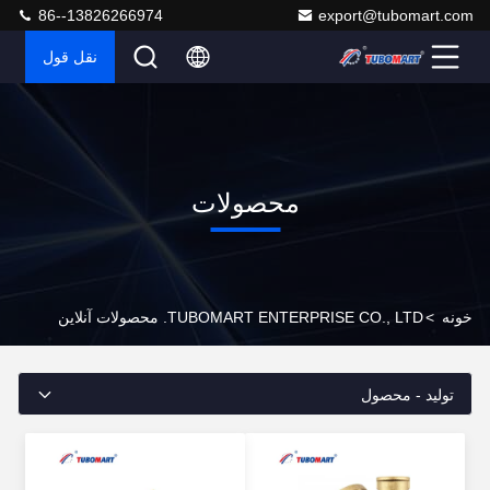
86--13826266974
export@tubomart.com
نقل قول
محصولات
خونه
>
TUBOMART ENTERPRISE CO., LTD. محصولات آنلاین
تولید - محصول