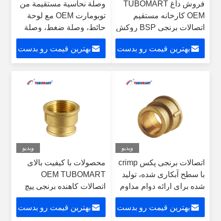
فروش داغ TUBOMART
وصلة نحاسية مستقيمة من
OEM کارخانه مستقیم
توبومارت OEM مع لوحة
اتصالات برنجی BSP روکش
حائط، وصلة ضغط، وصلة
نیکل اتصال مستقیم دو سر
ملولبة
بهترین قیمت رو بدست
بهترین قیمت رو بدست
ماده راه حل های لوله کشی
آب
بیار
بیار
ویدیو
ویدیو
اتصالات برنجی پکس crimp
محصولات با کیفیت بالای
با سطح آبکاری شده، تولید
OEM TUBOMART
شده برای ارائه دوام مداوم
اتصالات کاهنده برنجی پیچ
و بلند مدت
مادگی به نری آداپتور
بهترین قیمت رو بدست
بهترین قیمت رو بدست
افزایش طول برای سیستم