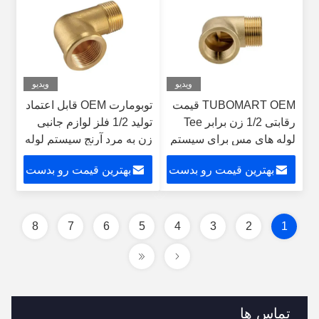
ویدیو
ویدیو
TUBOMART OEM قیمت
توبومارت OEM قابل اعتماد
رقابتی 1/2 زن برابر Tee
تولید 1/2 فلز لوازم جانبی
لوله های مس برای سیستم
زن به مرد آرنج سیستم لوله
لوله کشی آب
کشی آب
بهترین قیمت رو بدست
بهترین قیمت رو بدست
بیار
بیار
8
7
6
5
4
3
2
1
تماس ها