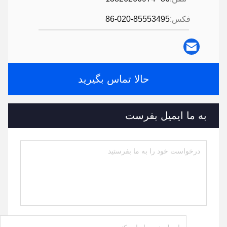
فکس:
86-020-85553495
حالا تماس بگیرید
به ما ایمیل بفرست