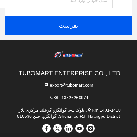
بفرست
TUBOMART ENTERPRISE CO., LTD.
export@tubomart.com
86--13826266974
Rm 1401-1410, بلوک A1, گوانگژو گرینلند مرکزی پلازا,
Shenzhou Rd, Huangpu District, گوانگژو, چین 510530