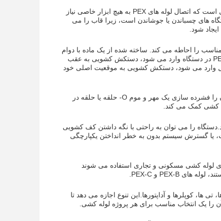
لوله های کشویی PEX با مکانیسم مناسب فشار برای اتصال طراحی شده اند. این بدان معنی است که اتصال لوله های PEX به هیچ ابزار خاصی نیاز
گاه های چسباندن یا جوشاندن است، زیرا قاب را می
 یا طوق کشویی است که بدن مناسب را احاطه می کند. ساخته شده از یک ماده با دوام
مانند فولاد ضد زنگ یا مسآستین کششی یک جزء مهم در فرآیند اتصال استهنگامی که لوله PEX در دستگاه وارد می شود، دستکش کشویی به عقب
امل وارد می شود، دستکش کشویی به موقعیت اصلی خود
مکانیسم آستین کشویی در لوازم کشویی PEX اتصال امن و بدون نشت را تضمین می کند.آن را فشرده سازی یک مهر و موم O- حلقه یا حلقه در
ه کشی کمک می کند.
دداً استفاده شوند.دستگاه را می توان به راحتی با نگه داشتن کف کشویی
 تعمیرات، یا گسترش سیستم بدون به خطر انداختن یکپارچگی
که با لوله های PEX که معمولاً در سیستم های لوله کشی مسکونی و تجاری استفاده می شوند
ج ها، تی ها، کوپلرها و آداپتورها.این تنوع اجازه می دهد تا
 را یک انتخاب مناسب برای هر پروژه لوله کشی.