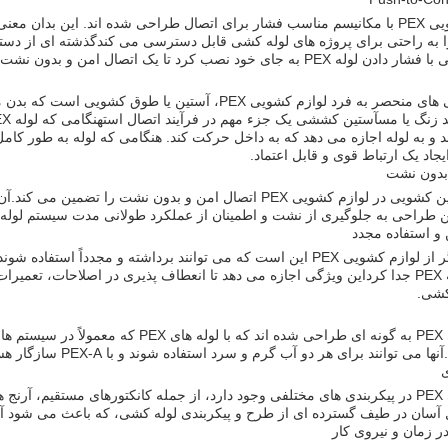
را به راحتی برای پروژه های لوله کشی قابل دسترسی می کندگذشته ای از دست
ه جای خود نصب کرد تا یک اتصال امن و بدون نشت ایجاد شود.
یکی از ویژگی های منحصر به فرد لوازم کشویی PEX، آستین
و به لوله اجازه می دهد که به داخل حرکت کند. هنگامی که لوله به طور ک
یجاد یک ارتباط قوی و قابل اعتماد.
بدون نشت
ین طراحی به جلوگیری از نشت و اطمینان از عملکرد طولانی مدت سیستم لول
 و استفاده مجدد
یک مزیت دیگر از لوازم کشویی PEX این است که می توانند برداشته و مج
و کشیدن لوله PEX جدا کرداین ویژگی اجازه می دهد تا انعطاف پذیری در اصلاحات،
کشی.
لوازم کشویی PEX به گونه ای طراحی شده اند 
توانند برای هر دو آب گرم و سرد استفاده شوند و با PEX-A سازگار هستند، لوله های PEX-B و PEX-C.
ی
لوازم کشویی PEX در پیکربندی های مختلفی وجود دارد، از جمله کانکتورهای مستقیم، آرن
آسان در طیف گسترده ای از طرح و پیکربندی لوله کشی، که باعث می شود آن
 زمان و نیروی کار