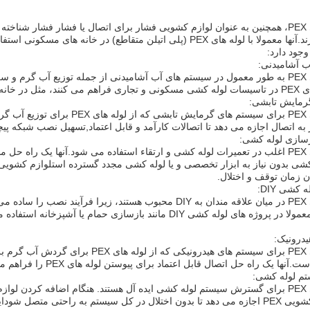
لوازم کشویی PEX، همچنین به عنوان لوازم کشویی فشار برای اتصال یا فشار فشار
لوله کشی دارند.آنها معمولا با لوله های PEX (پلی اتیلن متقاطع) در
 آشامیدنی:
لوازم کشویی PEX به طور معمول در سیستم های آب آشامیدنی از جمله توزیع آب گ
ا، دفاتر و هتل ها.
رمایش تابشی:
لوازم کشویی PEX برای سیستم های گ
ال اجازه می دهد تا اتصالات کارآمد و قابل اعتماد,تسهیل نصب شبکه پیچیده لوله های PEX مورد نیاز برای 
زسازی لوله کشی:
لوازم کشویی PEX اغلب در تعمیرات لوله کشی و ارتقاء استفاده می شود.آنها یک 
 زمان توقف و اختلال.
 کشی DIY:
لوازم کشویی PEX در میان علاقه مندان به DIY محبوب هستند، زیرا ف
می برند.آنها معمولا در پروژه های لوله کشی DIY مانند بازسازی 
درونیک:
لوازم کشویی PEX برای سیستم های هیدرون
اه حل اتصال قابل اعتماد برای پیوستن لوله های PEX را فراهم می کنند، تضمین انتقال گرمای کارآمد و عملکرد سیستم.
 لوله کشی:
لوازم کشویی PEX برای گسترش سیستم لوله کشی ایده آل هستند. هنگام اضافه کرد
کشی،لوازم کشویی PEX اجازه می دهد تا بدون اختلال در کل سیستم به راحتی م