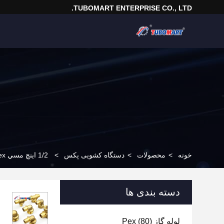
TUBOMART ENTERPRISE CO., LTD.
خونه
>
محصولات
>
دستگاه کشویی پکس
>
1/2 اينچ مسي Pex کشش مناسب مقاوم در برابر خوردگي براي لوله کشي
دسته بندی ها
لوله گاز Pex
(80)