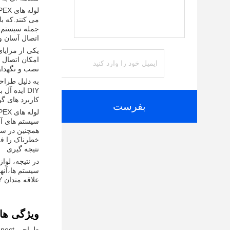
می کنند.که با
جمله سیستم ه
اتصال آسان و
امکان اتصال 
نصب و نگهدار
DIY ایده آل باشند.این همچنین خطر اشتباهات یا حوادث را در طول نصب کاهش می دهد و اطمینان از یک فرآیند ایمن و بدون دردسر است.
کاربرد های گو
بفرست
سیستم های آب
همچنین در سی
خطرناک را فر
نتیجه گیری
سیستم ها،آنها
علاقه مندان DIY تبدیل می کند، اطمینان از اتصالات کارآمد و قابل اعتماد برای طیف وسیعی از برنامه های کاربردی.
ویژگی ها:
طراحی Push-to-Connect