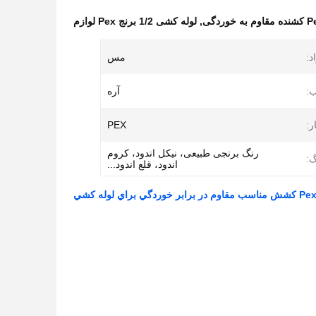
وردگی
,
لوله کشی 1/2 برنج Pex لوازم
د:
مس
:
آره
ر:
PEX
رنگ برنجی طبیعی، نیکل اندود، کروم
گ:
اندود، قلع اندود...