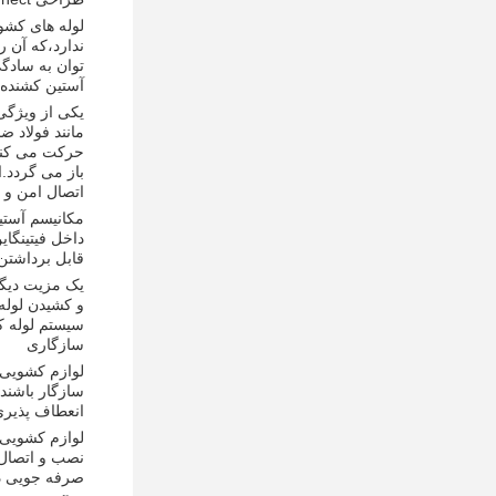
ندارد،که آن 
توان به سادگی با فشار دادن لوله PEX ب
آستین کشنده
حرکت می کند 
باز می گردد.ا
اتصال امن و 
داخل فیتینگا
قابل برداشتن
سیستم لوله 
سازگاری
سازگار باشند.آنها می 
انعطاف پذیر
نصب و اتصال 
صرفه جویی در