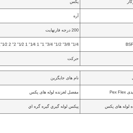
گار
پکس
آره
200 درجه فارنهایت
1/4" 3/8" 1/2" 3/4" 1" 1 1⁄4" 1 1⁄2" 2" 2 1⁄2"... و غیره
حرکت
نام های جایگزین
Pex Fl
مفصل لغزنده لوله های پکس
 لوله های پکس
پيکس لوله گيري گيره گره اي