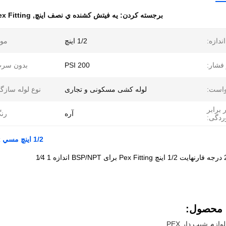
برجسته کردن:
يه فيتش کشنده ي نصف اينچ
,
Pex Fitting کشنده مقاوم به خ
اندازه:
1/2 اینچ
موا
فشار:
200 PSI
بدون سرب
است:
لوله کشی مسکونی و تجاری
نوع لوله سازگا
 برابر
آره
رن
ردگی:
1/2 اينچ مسي Pex کشش مناسب مقاوم در برابر خوردگي براي لوله کشي
 محصول:
ازم شیب دار PEX