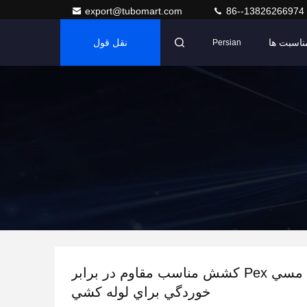
export@tubomart.com
86--13826266974
ناسبت ها
نقل قول
Persian
1/2 اينچ مسي Pex کشش مناسب مقاوم در برابر
خوردگي براي لوله کشي