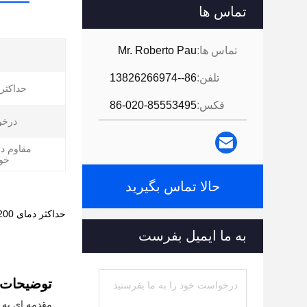
تماس ها
تماس ها:
Mr. Roberto Pau
تلفن:
86--13826266974
حداکثر 
فکس:
86-020-85553495
درخو
مقاوم در
خو
حالا تماس بگیرید
حداکثر دمای 200 درجه فارنهایت 1/2 اینچ Pex Fitting برای BSP/NPT اندازه 1 1⁄4
به ما ایمیل بفرست
توضیحات
مقدمه ای به لو