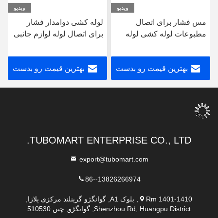
ویدیو
ویدیو
مس فشار برای اتصال
لوله کشی دوامدار فشار
مطبوعات لوله کشی لوله
برای اتصال لوله لوازم جانبی
PEX AL PEX
نیکل مدفوع press press
fittings
بهترین قیمت رو بدست
بهترین قیمت رو بدست
بیار
بیار
TUBOMART ENTERPRISE CO., LTD.
export@tubomart.com
86--13826266974
Rm 1401-1410, بلوک A1, گوانگژو گرینلند مرکزی پلازا,
Shenzhou Rd, Huangpu District, گوانگژو, چین 510530