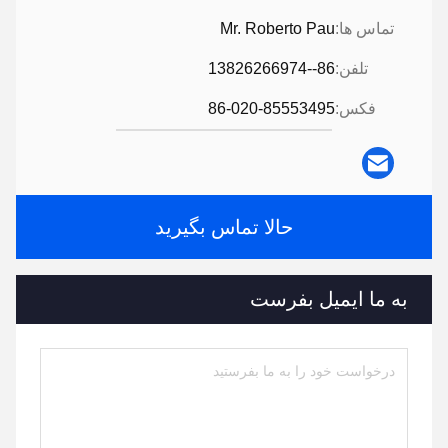
تماس ها:
Mr. Roberto Pau
تلفن:
86--13826266974
فکس:
86-020-85553495
حالا تماس بگیرید
به ما ایمیل بفرست