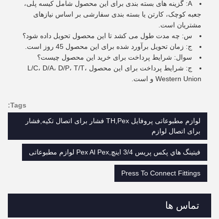
A: گزینه های بسته بندی برای این محصول شامل کیسه پلی،
جعبه کوچک، کارتن یا بسته بندی سفارشی بر اساس نیازهای
مشتریان است.
س: چه مدت طول می کشد تا این محصول تحویل داده شود؟
ج: زمان تحویل برآورد شده برای این محصول 45 روز است.
سوال: شرایط پرداخت برای خرید این محصول چیست؟
ج: شرایط پرداخت برای این محصول L/C، D/A، D/P، T/T،
Western Union و است.
Tags:
لوازم مطبوعاتی پروفایل TH,Pex فشار برای اتصال تکیه,فشار
برای اتصال لوازم
فيتينگ هاي پكس پريس 3/4 اينچ,Pex Al Pex لوازم مطبوعاتی
Press To Connect Fittings
تماس ها