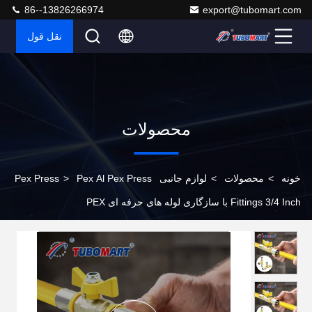
86--13826266974
export@tubomart.com
نقل قول
محصولات
خونه
>
محصولات
>
لوازم جانبی Pex Press
Pex Al Pex Press
>
Fittings 3/4 Inch با سازگاری لوله های حرفه ای PEX