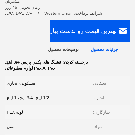
مشتریان
زمان تحویل: 45 روز
شرایط پرداخت: L/C، D/A، D/P، T/T، Western Union،
بهترین قیمت رو بدست بیار
جزئیات محصول
توضیحات محصول
برجسته کردن:
فيتينگ هاي پكس پريس 3/4 اينچ
,
Pex Al Pex لوازم مطبوعاتی
استفاده:
مسکونی، تجاری
اندازه:
1/2 اینچ، 3/4 اینچ، 1 اینچ
سازگاری:
لوله PEX
مواد:
مس