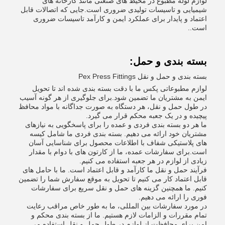
لوازم لوله مطبوع در محیط های صنعتی مانند کارخانه های
شیمیایی و تاسیسات تولیدی ضروری است.جایی که اتصالات قابل
اعتماد و پایدار برای عملکرد ایمن و کارآمد تاسیسات ضروری
است..
بسته بندی و حمل:
بسته بندی و حمل و نقل Pex Press Fittings
لوازم مطبوعاتی پکس ما با دقت بسته بندی شده اند تا تحویل
ایمن به مشتریان ما تضمین شود.برای جلوگیری از هر گونه آسیب
در طول حمل و نقل، هر دستگاه به صورت جداگانه با مواد محافظ
پیچیده و در یک جعبه محکم قرار می گیرد.
ما هر دو بسته بندی فردی و عمده را برای پاسخگویی به نیازهای
مشتریان خود ارائه می دهیم. بسته بندی فردی ما شامل کیسه
های پلاستیکی شفاف با اطلاعات محصول برای شناسایی آسان
است.برای سفارشات عمده، ما از کارتون های با دوام با مقدار
زیادی از لوازم در هر جعبه استفاده می کنیم.
فرآیند حمل و نقل ما کارآمد و قابل اعتماد است. ما با حامل های
قابل اعتماد کار می کنیم تا تحویل به موقع سفارش شما را تضمین
کنیم. ما همچنین گزینه های حمل و نقل سریع برای سفارشات
فوری را ارائه می دهیم.
در مورد سفارشات بین المللی، ما به طور خاص مراقب رعایت
تمام مقررات و الزامات لازم هستیم. ما از بسته بندی محکم و
امن برای محافظت از لوازم در طول حمل و نقل استفاده می