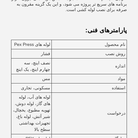
برنامه های سریع تر پروژه می شود، و این یک گزینه مقرون به
صرفه برای نصب لوله کشی است.
پارامترهای فنی:
نام محصول
لوله های Pex Press
روش نصب
فشار
نصف اینچ، سه
اندازه
چهارم اینچ، یک اینچ
مواد
مس
استفاده
مسکونی، تجاری
لوله های آب، لوله
های گاز، لوله دوش،
تهویه مطبوع، یخچال،
درخواست
شیر آتش، لوله باغ،
تجهیزات بهداشتی
سطح بالا