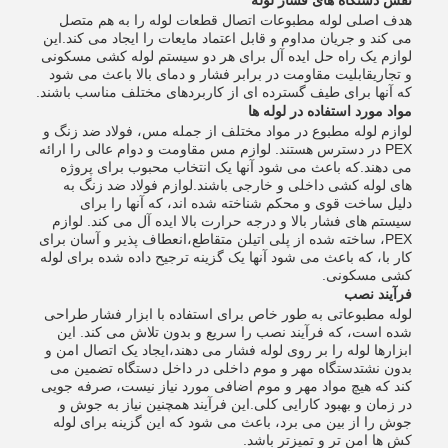
نقش دستگاه های فشار لوله
هدف اصلی لوله مطبوعات اتصال قطعات لوله را به هم متصل
می کند و جریان مداوم و قابل اعتماد مایعات را ایجاد می کند.این
لوازم یک راه حل ایده آل برای هر دو سیستم لوله کشی مسکونی
و تجاریقابلیت مقاومت در برابر فشار و دمای بالا باعث می شود
که آنها برای طیف گسترده ای از کاربردهای مختلف مناسب باشند.
مواد مورد استفاده در لوله ها
لوازم لوله مطبوع در مواد مختلف از جمله مس، فولاد ضد زنگ و
PEX در دسترس هستند. لوازم مس مقاومت و دوام عالی را ارائه
می دهند.که باعث می شود آنها یک انتخاب محبوب برای پروژه
های لوله کشی داخلی و خارجی باشند.لوازم فولاد ضد زنگ به
دلیل ساخت قوی و محکم شناخته شده اند، که آنها را برای
سیستم های فشار بالا و درجه حرارت بالا ایده آل می کند. لوازم
PEX، ساخته شده از پلی اتیلن متقاطع،انعطاف پذیر و آسان برای
کار با، که باعث می شود آنها یک گزینه ترجیح داده شده برای لوله
کشی مسکونی.
فرآیند نصب
لوله مطبوعاتی به طور خاص برای استفاده با ابزار فشار طراحی
شده است، که فرآیند نصب را سریع و بدون تلاش می کند. این
ابزارها لوله را بر روی لوله فشار می دهند،ایجاد یک اتصال امن و
بدون نشتدستگاه مهر و موم داخلی در داخل دستگاه تضمین می
کند که هیچ مواد مهر و موم اضافی مورد نیاز نیست، صرفه جویی
در زمان و بهبود کارایی کلی.این فرآیند همچنین نیاز به جوش و
جوش را از بین می برد، باعث می شود که این گزینه برای لوله
کش ها امن تر و تمیزتر باشد.