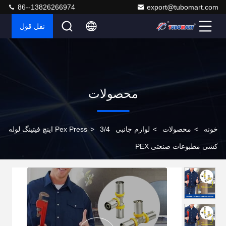
86--13826266974
export@tubomart.com
نقل قول
محصولات
خونه
>
محصولات
>
لوازم جانبی Pex Press
>
3/4 اینچ فیتینگ لوله
کشی مطبوعات صنعتی PEX