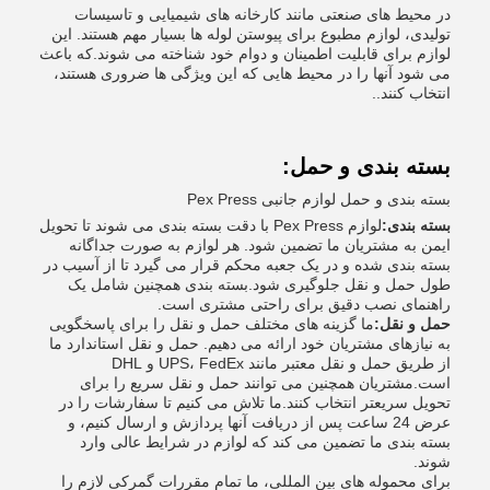
در محیط های صنعتی مانند کارخانه های شیمیایی و تاسیسات
تولیدی، لوازم مطبوع برای پیوستن لوله ها بسیار مهم هستند. این
لوازم برای قابلیت اطمینان و دوام خود شناخته می شوند.که باعث
می شود آنها را در محیط هایی که این ویژگی ها ضروری هستند،
انتخاب کنند..
بسته بندی و حمل:
بسته بندی و حمل لوازم جانبی Pex Press
بسته بندی:
لوازم Pex Press با دقت بسته بندی می شوند تا تحویل
ایمن به مشتریان ما تضمین شود. هر لوازم به صورت جداگانه
بسته بندی شده و در یک جعبه محکم قرار می گیرد تا از آسیب در
طول حمل و نقل جلوگیری شود.بسته بندی همچنین شامل یک
راهنمای نصب دقیق برای راحتی مشتری است.
حمل و نقل:
ما گزینه های مختلف حمل و نقل را برای پاسخگویی
به نیازهای مشتریان خود ارائه می دهیم. حمل و نقل استاندارد ما
از طریق حمل و نقل معتبر مانند UPS، FedEx و DHL
است.مشتریان همچنین می توانند حمل و نقل سریع را برای
تحویل سریعتر انتخاب کنند.ما تلاش می کنیم تا سفارشات را در
عرض 24 ساعت پس از دریافت آنها پردازش و ارسال کنیم، و
بسته بندی ما تضمین می کند که لوازم در شرایط عالی وارد
شوند.
برای محموله های بین المللی، ما تمام مقررات گمرکی لازم را