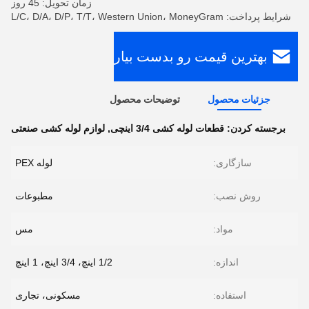
زمان تحویل: 45 روز
شرایط پرداخت: L/C، D/A، D/P، T/T، Western Union، MoneyGram
بهترین قیمت رو بدست بیار
جزئیات محصول
توضیحات محصول
برجسته کردن:
قطعات لوله کشی 3/4 اینچی
,
لوازم لوله کشی صنعتی
سازگاری:
لوله PEX
روش نصب:
مطبوعات
مواد:
مس
اندازه:
1/2 اینچ، 3/4 اینچ، 1 اینچ
استفاده:
مسکونی، تجاری