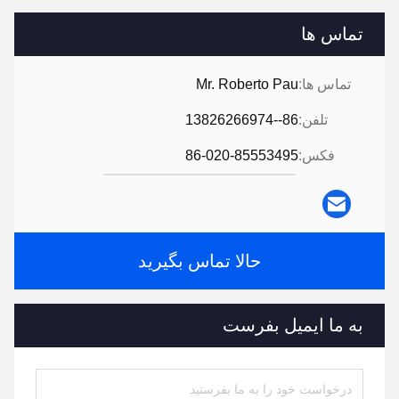
تماس ها
تماس ها:
Mr. Roberto Pau
تلفن:
86--13826266974
فکس:
86-020-85553495
حالا تماس بگیرید
به ما ایمیل بفرست