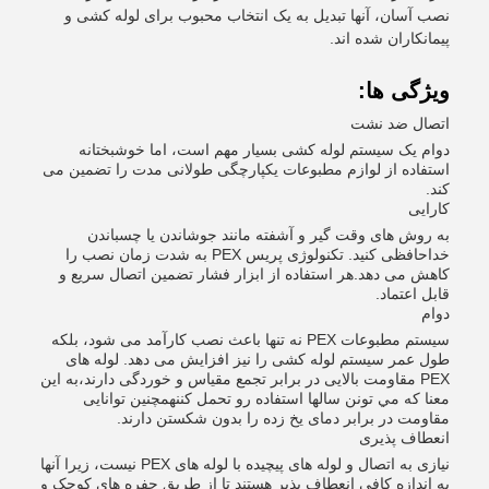
نصب آسان، آنها تبدیل به یک انتخاب محبوب برای لوله کشی و
پیمانکاران شده اند.
ویژگی ها:
اتصال ضد نشت
دوام یک سیستم لوله کشی بسیار مهم است، اما خوشبختانه
استفاده از لوازم مطبوعات یکپارچگی طولانی مدت را تضمین می
کند.
کارایی
به روش های وقت گیر و آشفته مانند جوشاندن یا چسباندن
خداحافظی کنید. تکنولوژی پریس PEX به شدت زمان نصب را
کاهش می دهد.هر استفاده از ابزار فشار تضمین اتصال سریع و
قابل اعتماد.
دوام
سیستم مطبوعات PEX نه تنها باعث نصب کارآمد می شود، بلکه
طول عمر سیستم لوله کشی را نیز افزایش می دهد. لوله های
PEX مقاومت بالایی در برابر تجمع مقیاس و خوردگی دارند،به اين
معنا که مي تونن سالها استفاده رو تحمل کننهمچنین توانایی
مقاومت در برابر دمای یخ زده را بدون شکستن دارند.
انعطاف پذیری
نیازی به اتصال و لوله های پیچیده با لوله های PEX نیست، زیرا آنها
به اندازه کافی انعطاف پذیر هستند تا از طریق حفره های کوچک و