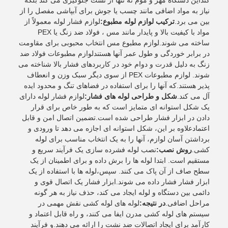
کنداین دستگاه مهر و موم نه تنها از نشت جلوگیری می کند بلکه
نیاز به مواد اضافی مانند چسب یا جوش برای آبپاشی مفصل را از
بین می برد.
ترکیب لوازم لوله مطبوع:
لوازم فشار لوله معمولاً از
مواد با کیفیت بالا و پایدار مانند مس ، فولاد ضد زنگ یا PEX
ساخته می شوند.لوازم مطبوع مس انتخاب محبوبی برای مقاومت
در برابر خوردگی و طول عمر آنها هستندلوازم مطبوعات فولاد ضد
زنگ به دلیل قدرت و دوام خود در کاربردهای فشار بالا شناخته می
شوند. لوازم مطبوعات PEX از سوی دیگر سبک وزن و انعطاف
پذیر هستند.که آنها را برای استفاده در فضاهای تنگ و محدود ایده
آل می کند.
شکل و طراحی لوله های فشار:
لوازم فشار لوله دارای
یک شکل استوانه ای متمایز است که به طور خاص برای قرار
دادن در ابزار فشار طراحی شده است.تضمین اتصال امن و قابل
اعتمادعلاوه بر این، شکل استوانه ای اجازه می دهد تا ورودی و
برداشتن آسان لوازم، آنها را به یک انتخاب مناسب برای لوله
کشی.
روش نصب:
نصب لوله فشرده سازی یک فرآیند سریع و
مستقیم است. ابتدا لوله ها را برش داده و برای اطمینان از یک
سطح صاف از آن پاک می کنند. سپس،لوله ها با استفاده از یک
ابزار فشار فشار داده می شوند.ابزار فشار یک اتصال قوی و
دائمی بین دستگاه و لوله ایجاد می کند، حذف نیاز به هر گونه
مراحل اضافی.
در نتیجه:
لوله های لوله کشی نقش مهمی در
سیستم های لوله کشی مدرن ایفا می کنند، و راه قابل اعتماد و
کارآمد برای ایجاد اتصالات ضد نشت را ارائه می دهند.و فرآیند