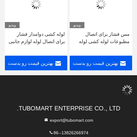
ویدیو
ویدیو
مس فشار برای اتصال
لوله کشی دوامدار فشار
مطبوعات لوله کشی لوله
برای اتصال لوله لوازم جانبی
PEX AL PEX
نیکل مدفوع press press
fittings
بهترین قیمت رو بدست
بهترین قیمت رو بدست
بیار
بیار
TUBOMART ENTERPRISE CO., LTD.
export@tubomart.com
86--13826266974