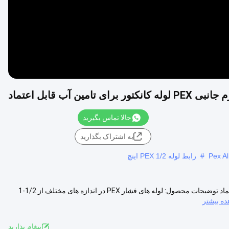
حالا تماس بگیرید
به اشتراک بگذارید
#
رابط لوله PEX 1/2 اينچ
1/2 اینچ برنج فشار در لوازم جانبی PEX لوله کانکتور برای تامین آب قابل اعتماد توضیحات محصول: لوله های فشار PEX در اندازه های مختلف از 1/2-1
ه بیشتر
پيغام بذاريد