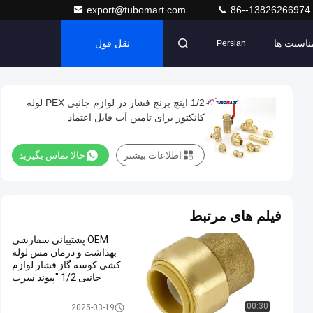
export@tubomart.com
86--13826266974
ناسبت ها
نقل قول
Persian
1/2 اینچ برنج فشار در لوازم جانبی PEX لوله
کانکتور برای تامین آب قابل اعتماد
اطلاعات بیشتر
حالا تماس بگیرید
فیلم های مرتبط
OEM پشتیبانی سفارشی
بهداشت و درمان مس لوله
کشی کوسه گاز فشار لوازم
جانبی 1/2 "پیوند سرب
رایگان سریع متصل کوسه
گاز Pex فشار مناسب در
اتصالات فشاری Pex
00:30
2025-03-19