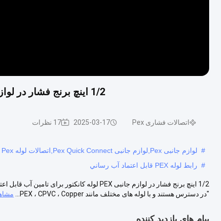
1/2 اینچ برنج فشار در لوازم جانبی PEX لوله کانکتور برای تامین آب قابل اعتماد
اتصالات فشاری Pex
2025-03-17
17 نظرات
#
لوازم جانبی Pex,لوازم جانبی Pex Quick Connect,اتصالات لوله Pex Al Pex
#
رابط لوله PEX قابل اعتماد آب رساني
"در دسترس هستند و با لوله های مختلف مانند PEX ، CPVC ، Copper...
مشاهد
پیام های بازدید کننده