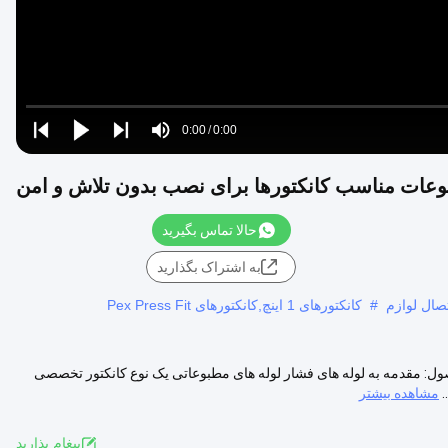
Loaded
:
0%
0:00
/
0:00
Play
Play
Play
Mute
Current
Duration
next
next
Time
حالا تماس بگیرید
به اشتراک بگذارید
#
کانکتورهای 1 اینچ,کانکتورهای Pex Press Fit
ل: مقدمه به لوله های فشار لوله های مطبوعاتی یک نوع کانکتور تخصصی
.
مشاهده بیشتر
پيغام بذاريد