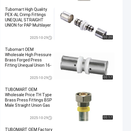
Tubomart High Quality
PEX-AL Crimp Fittings
UNEQUAL STRAIGHT
UNION for PAP Multilayer
Pipe - OEM/ODM Available
with CE/ISO
لوازم جانبی Pex Press
00:20
2025-10-29
Tubomart OEM
Wholesale High Pressure
Brass Forged Press
Fitting Unequal Union 16-
40mm for Multilayer
PEX/PERT Pipe
لوازم جانبی Pex Press
00:17
2025-10-29
TUBOMART OEM
Wholesale Price TH Type
Brass Press Fittings BSP
Male Straight Union Gas
Pipe Connection
لوازم جانبی Pex Press
00:17
2025-10-29
TUBOMART OEM Factory