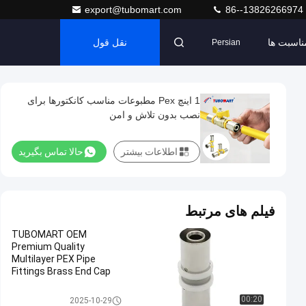
export@tubomart.com
86--13826266974
ناسبت ها
نقل قول
Persian
1 اینچ Pex مطبوعات مناسب کانکتورها برای
نصب بدون تلاش و امن
اطلاعات بیشتر
حالا تماس بگیرید
فیلم های مرتبط
TUBOMART OEM
Premium Quality
Multilayer PEX Pipe
Fittings Brass End Cap
Underfloor Heating
Solutions
لوازم جانبی Pex Press
00:20
2025-10-29