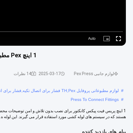
Auto
Picture-
Fullscreen
in-
Picture
1 اینچ Pex مطبوعات مناسب کانکتورها برای نصب بدون تلاش و امن
لوازم جانبی Pex Press
2025-03-17
14 نظرات
#
لوازم مطبوعاتی پروفایل TH,Pex فشار برای اتصال تکیه,فشار برای اتصال لوازم
Press To Connect Fittings
#
1 اینچ پریس فیت پیکس کانکتور برای نصب بدون تلاش و امن توضیحات محصو
هستند که در سیستم های لوله کشی مورد استفاده قرار می گیرند. این لوله ه..
پیام های بازدید کننده